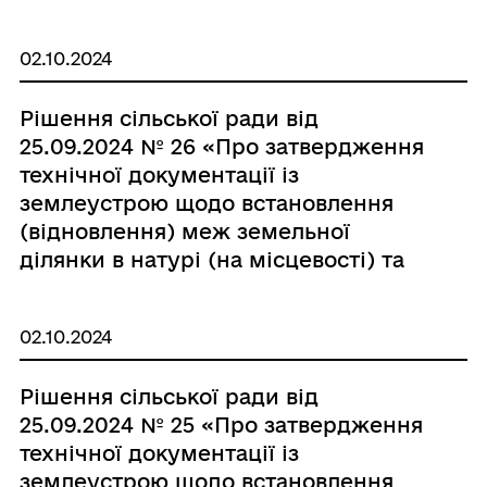
передачу у власність для
будівництва і обслуговування
02.10.2024
житлового будинку, господарських
будівель і споруд (присадибна
Рішення сільської ради від
ділянка) гр. Сіліну М.М»
25.09.2024 № 26 «Про затвердження
технічної документації із
землеустрою щодо встановлення
(відновлення) меж земельної
ділянки в натурі (на місцевості) та
передачу у власність для
будівництва і обслуговування
02.10.2024
житлового будинку, господарських
будівель і споруд (присадибна
Рішення сільської ради від
ділянка) гр. Банніковій А.В.»
25.09.2024 № 25 «Про затвердження
технічної документації із
землеустрою щодо встановлення