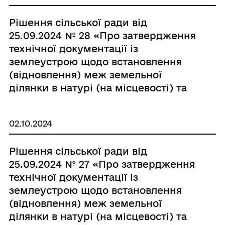
Рішення сільської ради від
25.09.2024 № 28 «Про затвердження
технічної документації із
землеустрою щодо встановлення
(відновлення) меж земельної
ділянки в натурі (на місцевості) та
передачу у власність для
будівництва і обслуговування
02.10.2024
житлового будинку, господарських
будівель і споруд (присадибна
Рішення сільської ради від
ділянка) гр. Грозі С.І.»
25.09.2024 № 27 «Про затвердження
технічної документації із
землеустрою щодо встановлення
(відновлення) меж земельної
ділянки в натурі (на місцевості) та