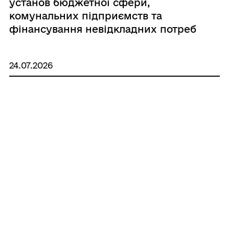
установ бюджетної сфери,
комунальних підприємств та
фінансування невідкладних потреб
Костянтинівської територіальної
громади в умовах воєнного стану»
24.07.2026
Рішення виконкому від 23.07.2026 №
140 «Про надання XXXXX статусу
дитини, яка постраждала внаслідок
воєнних дій та збройних конфліктів»
24.07.2026
Рішення виконкому від 23.07.2026 №
139 «Про надання XXXX статусу
дитини, яка постраждала внаслідок