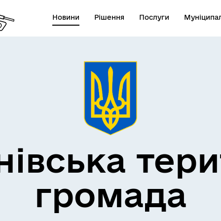
Новини
Рішення
Послуги
Муніципал
нівська тери
громада