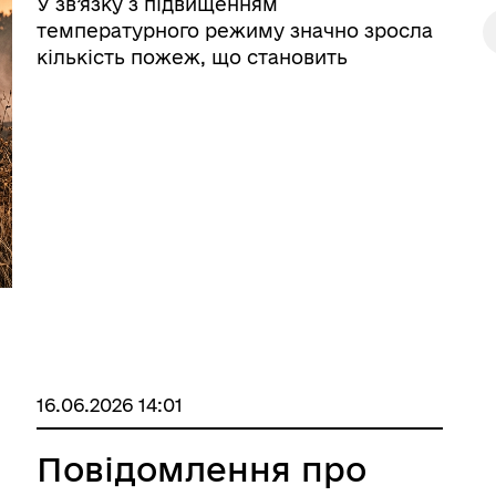
У зв’язку з підвищенням
температурного режиму значно зросла
кількість пожеж, що становить
серйозну загрозу для людей, майна та
довкілля. У зв’язку з цим закликаємо
власників земельних ділянок,
домоволодінь, сільськогосподарських
підприємств та ...
16.06.2026 14:01
Повідомлення про