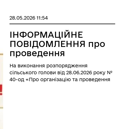
28.05.2026 11:54
ІНФОРМАЦІЙНЕ
ПОВІДОМЛЕННЯ про
проведення
громадського
На виконання розпорядження
обговорення
сільського голови від 28.06.2026 року №
проєкту Статуту
40-од «Про організацію та проведення
громадських слухань та громадського
Костянтинівської
обговорення проєкту Статуту
територіальної
Костянтинівської територіальної
громади
громади» Костянтинівська сільська
рада інфо ...