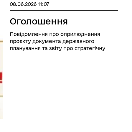
08.06.2026 11:07
Оголошення
Повідомлення про оприлюднення
проєкту документа державного
планування та звіту про стратегічну
екологічну оцінку та офіційне
повідомлення про початок процедури
розгляду та врахування пропозицій
громадськості у проекті містобудівної
документації ...