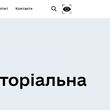
ітет
Контакти
торіальна