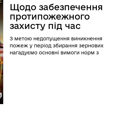
містобудівної
Щодо забезпечення
документації
протипожежного
захисту під час
збирання,
З метою недопущення виникнення
перевезення,
пожеж у період збирання зернових
зберігання та
нагадуємо основні вимоги норм з
питань пожежної безпеки при збиранні
переробки нового
врожаю: • до початку та на весь період
врожаю
збирання врожаю вся збиральна
техніка, агрегати та автомобілі повинні
бути ...