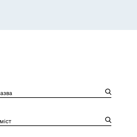
азва
міст