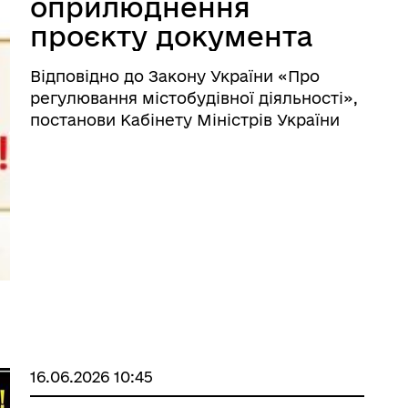
оприлюднення
проєкту документа
державного
Відповідно до Закону України «Про
планування та звіту
регулювання містобудівної діяльності»,
про стратегічну
постанови Кабінету Міністрів України
від 25.05.2011 року № 555 «Про
екологічну оцінку та
затвердження Порядку проведення
офіційне
громадських слухань щодо врахування
повідомлення про
громадських інтересів під ча ...
початок процедури
розгляду та
врахування
пропозицій
громадськості у
16.06.2026 10:45
проекті