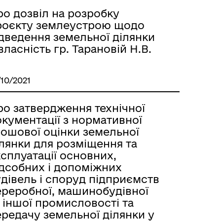
ро дозвіл на розробку
роєкту землеустрою щодо
ідведення земельної ділянки
власність гр. Тарановій Н.В.
/10/2021
ро затвердження технічної
кументації з нормативної
рошової оцінки земельної
ілянки для розміщення та
сплуатації основних,
ідсобних і допоміжних
дівель і споруд підприємств
ереробної, машинобудівної
 іншої промисловості та
редачу земельної ділянки у