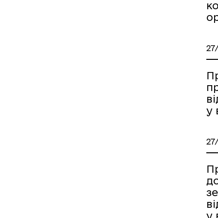
к
о
27
П
п
в
у 
27
Пр
д
з
в
у 