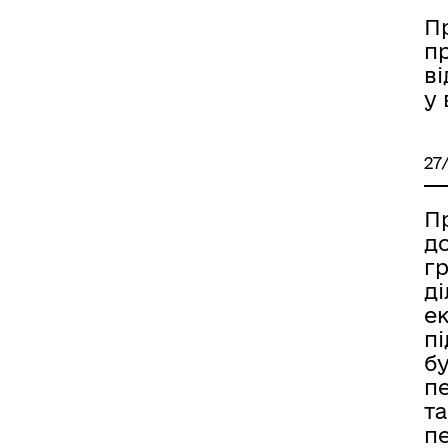
П
п
в
у 
27
П
до
г
д
ек
п
бу
п
та
пе