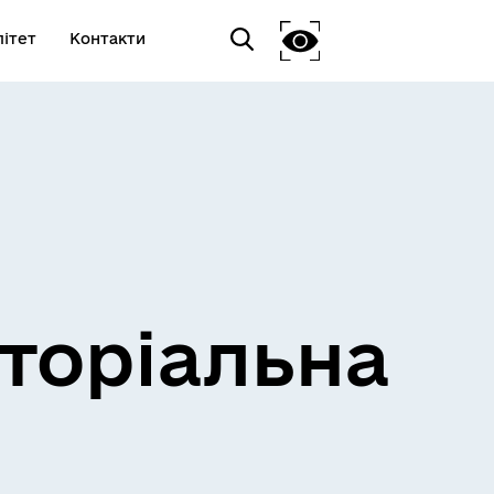
ітет
Контакти
торіальна