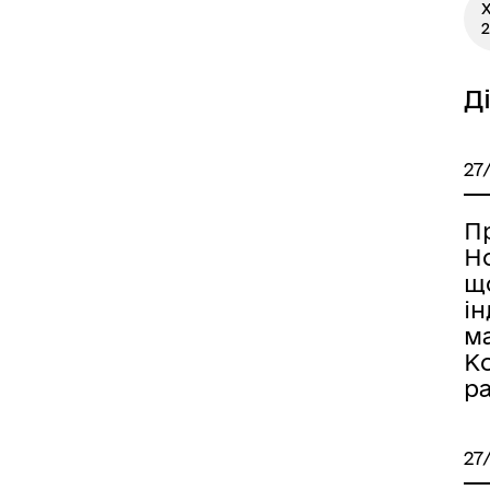
X
2
Д
27
П
Н
щ
і
м
Ко
р
27