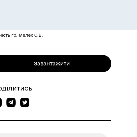
ість гр. Мелех О.В.
Завантажити
оділитись