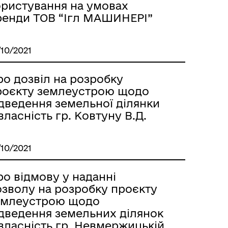
ористування на умовах
ренди ТОВ “Ігл МАШИНЕРІ”
/10/2021
ро дозвіл на розробку
роєкту землеустрою щодо
ідведення земельної ділянки
власність гр. Ковтуну В.Д.
/10/2021
о відмову у наданні
озволу на розробку проєкту
емлеустрою щодо
ідведення земельних ділянок
власність гр. Невмержицькій