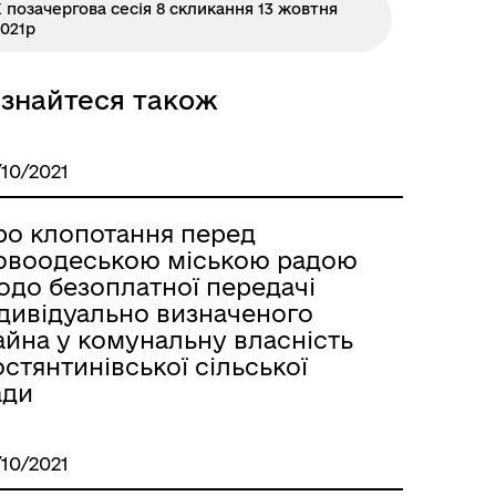
 позачергова сесія 8 скликання 13 жовтня
021р
ізнайтеся також
/10/2021
ро клопотання перед
овоодеською міською радою
одо безоплатної передачі
ндивідуально визначеного
айна у комунальну власність
стянтинівської сільської
ади
/10/2021