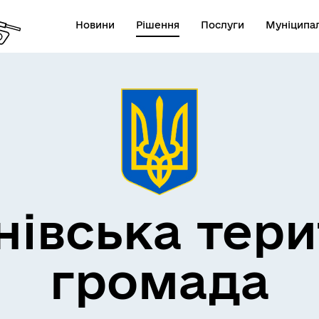
Новини
Рішення
Послуги
Муніципал
нівська тери
громада