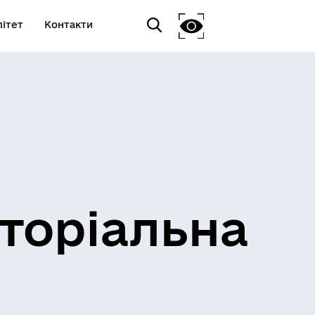
ітет
Контакти
торіальна