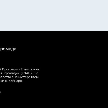
громада
ї Програми «Електронне
сті громади» (EGAP), що
нерстві з Міністерством
мки Швейцарії.
?