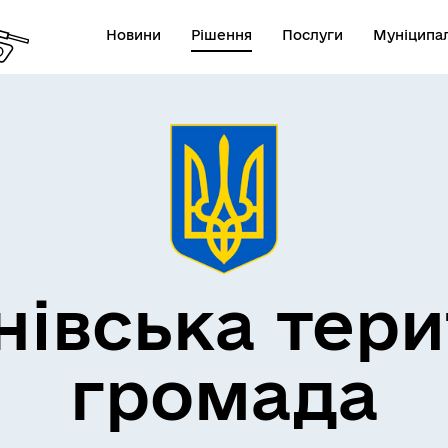
Новини
Рішення
Послуги
Муніципал
нівська тери
громада