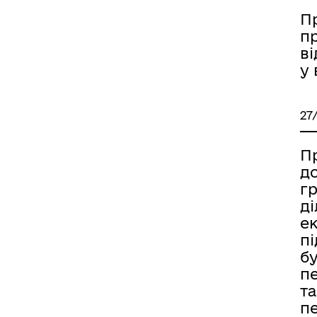
П
п
в
у 
27
П
до
г
д
ек
п
бу
п
та
пе