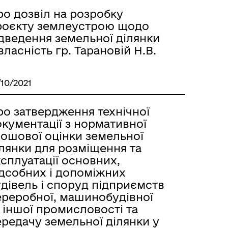
ро дозвіл на розробку
роєкту землеустрою щодо
ідведення земельної ділянки
власність гр. Тарановій Н.В.
/10/2021
ро затвердження технічної
кументації з нормативної
рошової оцінки земельної
ілянки для розміщення та
сплуатації основних,
ідсобних і допоміжних
дівель і споруд підприємств
ереробної, машинобудівної
 іншої промисловості та
редачу земельної ділянки у