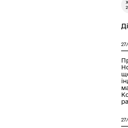
X
2
Д
27
П
Н
щ
і
м
Ко
р
27