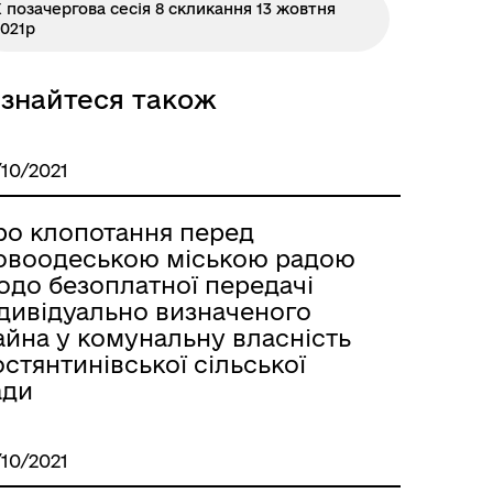
 позачергова сесія 8 скликання 13 жовтня
021р
ізнайтеся також
/10/2021
ро клопотання перед
овоодеською міською радою
одо безоплатної передачі
ндивідуально визначеного
айна у комунальну власність
стянтинівської сільської
ади
/10/2021