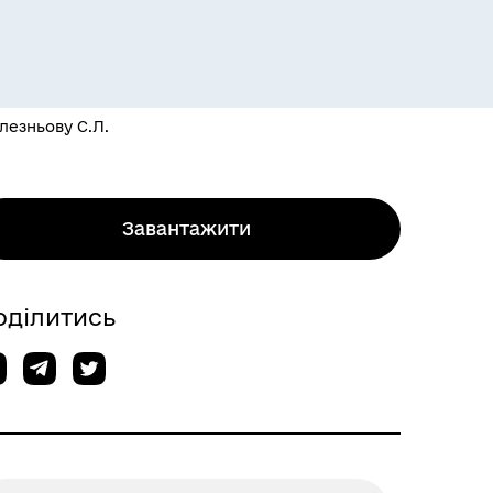
лезньову С.Л.
Завантажити
оділитись