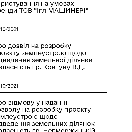
ористування на умовах
ренди ТОВ “Ігл МАШИНЕРІ”
/10/2021
ро дозвіл на розробку
роєкту землеустрою щодо
ідведення земельної ділянки
власність гр. Ковтуну В.Д.
/10/2021
о відмову у наданні
озволу на розробку проєкту
емлеустрою щодо
ідведення земельних ділянок
власність гр. Невмержицькій