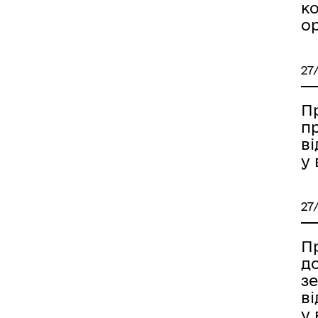
к
о
27
П
п
в
у 
27
Пр
д
з
в
у 