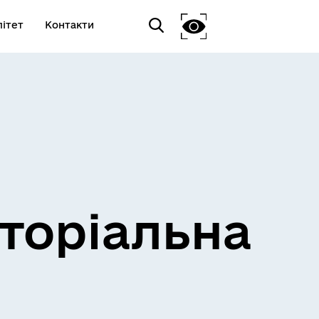
ітет
Контакти
торіальна