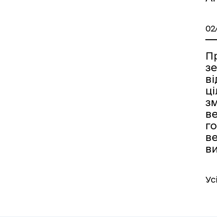
02
П
з
ві
ці
зм
в
го
в
ви
Ус