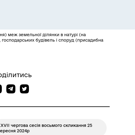
я) меж земельної ділянки в натурі (на
, господарських будівель і споруд (присадибна
оділитись
XVІІ чергова сесія восьмого скликання 25
вересня 2024р