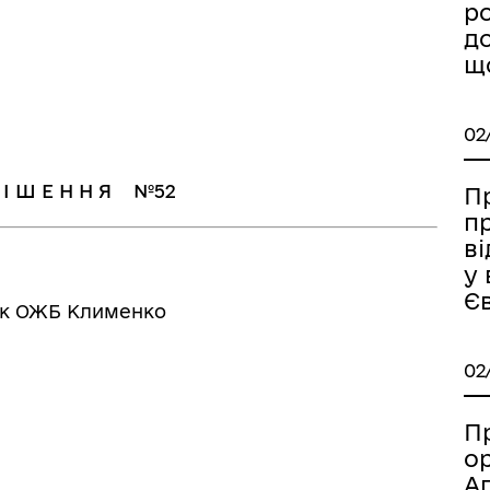
ро
д
щ
02
 І Ш Е Н Н Я №52
П
п
в
у 
Є
ок ОЖБ Клименко
02
Пр
о
А