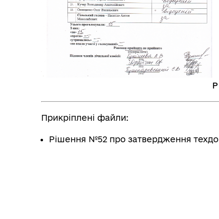
Р
Прикріплені файли:
Рішення №52 про затвердження техд