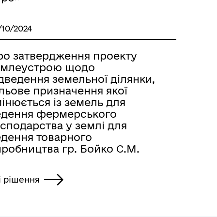
/10/2024
ро затвердження проекту
емлеустрою щодо
дведення земельної ділянки,
льове призначення якої
інюється із земель для
едення фермерського
сподарства у землі для
едення товарного
робництва гр. Бойко С.М.
і рішення