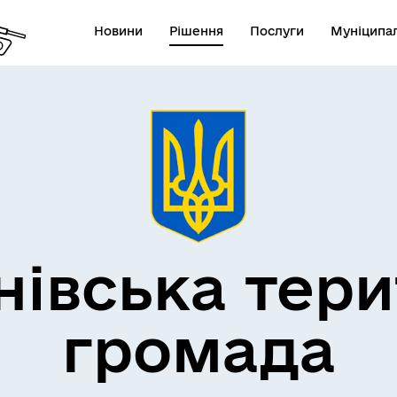
Новини
Рішення
Послуги
Муніципал
нівська тери
громада