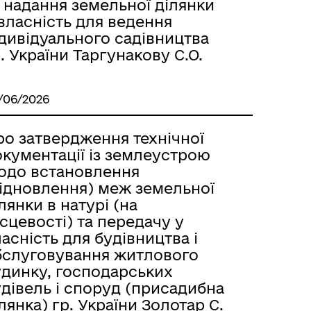
 надання земельної ділянки
власність для ведення
дивідуального садівництва
. України Таргунакову С.О.
/06/2026
ро затвердження технічної
окументації із землеустрою
одо встановлення
відновлення) меж земельної
лянки в натурі (на
сцевості) та передачу у
асність для будівництва і
бслуговування житлового
удинку, господарських
дівель і споруд (присадибна
лянка) гр. України Золотар С.