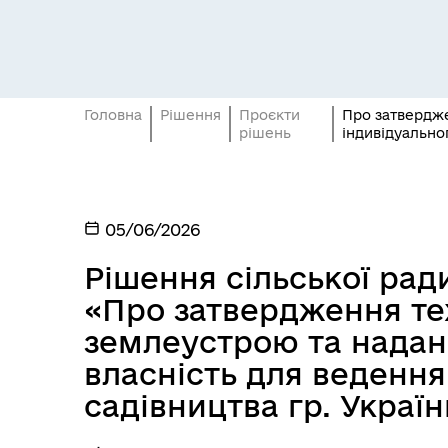
Головна
Рішення
Проєкти
Про затвердже
рішень
індивідуальног
05/06/2026
Рішення сільської ради
«Про затвердження тех
землеустрою та надан
власність для ведення
садівництва гр. Україн