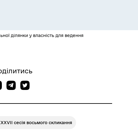
ьної ділянки у власність для ведення
оділитись
XXVII сесія восьмого скликання