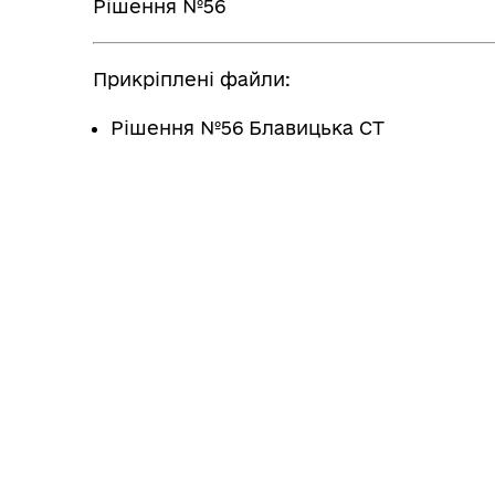
Рішення №56
Прикріплені файли:
Рішення №56 Блавицька СТ