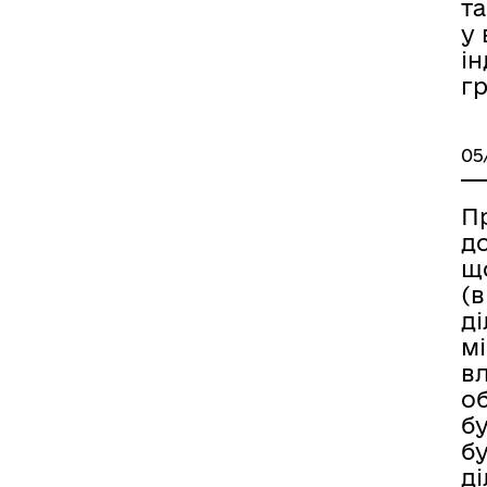
та
у 
ін
гр
05
П
д
щ
(
ді
мі
вл
о
б
бу
ді