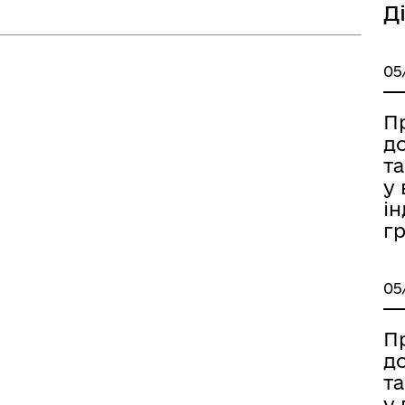
Д
05
П
д
та
у 
ін
гр
05
П
д
та
у 