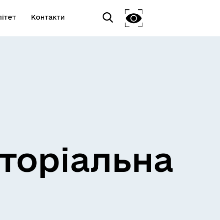
ітет
Контакти
торіальна