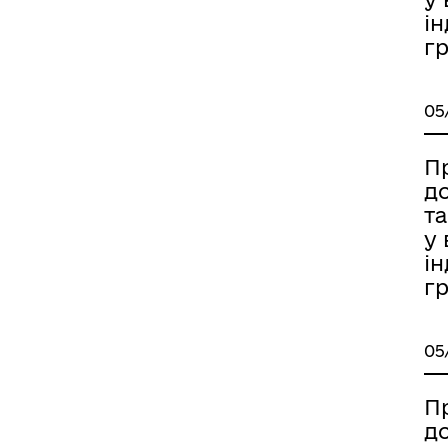
ін
гр
05
П
д
та
у 
ін
гр
05
П
д