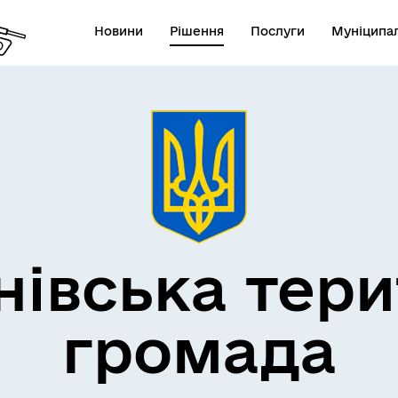
Новини
Рішення
Послуги
Муніципал
нівська тери
громада