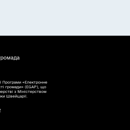
громада
ї Програми «Електронне
сті громади» (EGAP), що
нерстві з Міністерством
мки Швейцарії.
?