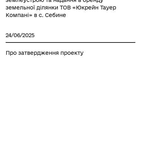
земельної ділянки ТОВ «Юкрейн Тауер
Компані» в с. Себине
24/06/2025
Про затвердження проекту
землеустрою та надання в оренду
земельної ділянки ТОВ «Юкрейн Тауер
Компані» в с. Новопетрівське
24/06/2025
Про затвердження проекту
землеустрою та надання земельної
ділянки у користування на умовах
оренди для сінокосіння та випасання