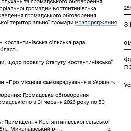
 слухань та громадського обговорення
25
торіальної громади» Костянтинівська
роведення громадського обговорення
ької територіальної громади.
Розпорядження
З 
 Костянтинівська сільська рада
01
бласті.
Ф
и, щодо проєкту Статуту Костянтинівської
п
и «Про місцеве самоврядування в Україні».
Ус
орення: Громадське обговорення
мадськістю з 01 червня 2026 року по 30
: Приміщення Костянтинівської сільської
вська обл., Миколаївський р-н, с.