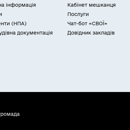
на інформація
Кабінет мешканця
и
Послуги
нти (НПА)
Чат-бот «СВОЇ»
удівна документація
Довідник закладів
громада