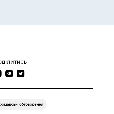
оділитись
Громадські обговорення