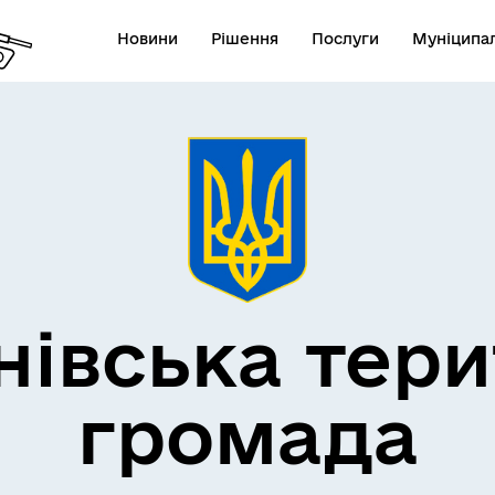
Новини
Рішення
Послуги
Муніципал
нівська тери
громада