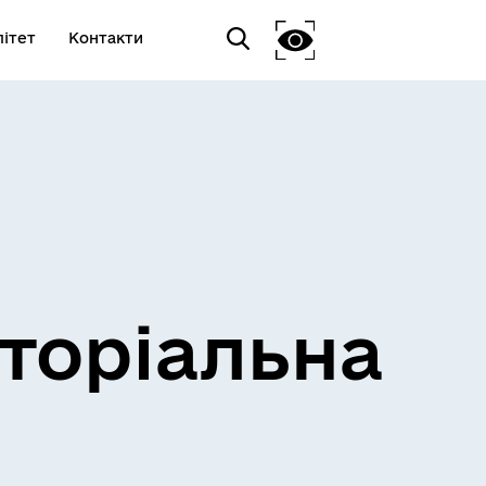
ітет
Контакти
торіальна