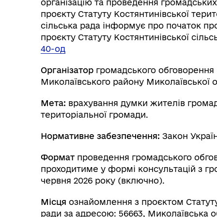
організацію та проведення громадських
проєкту Статуту Костянтинівської тери
сільська рада інформує про початок п
проєкту Статуту Костянтинівської сільс
40-од
Організатор
громадського обговорення –
Миколаївського району Миколаївської о
Мета:
врахування думки жителів громад
територіальної громади.
Нормативне забезпечення:
Закон Україн
Формат
проведення громадського обгов
проходитиме у формі консультацій з гро
червня 2026 року (включно).
Місця
ознайомлення з проєктом Статуту
ради за адресою: 56663, Миколаї