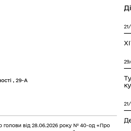
Д
21
XI
29
Ту
ості , 29-А
ку
21
Д
 голови від 28.06.2026 року № 40-од «Про