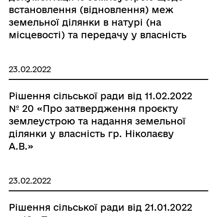
встановлення (відновлення) меж
земельної ділянки в натурі (на
місцевості) та передачу у власність
для будівництва і обслуговування
житлового будинку, господарських
23.02.2022
будівель і споруд (присадибна
ділянка) гр. Яковенко С.О.»
Рішення сільської ради від 11.02.2022
№ 20 «Про затвердження проєкту
землеустрою та надання земельної
ділянки у власність гр. Ніколаєву
А.В.»
23.02.2022
Рішення сільської ради від 21.01.2022