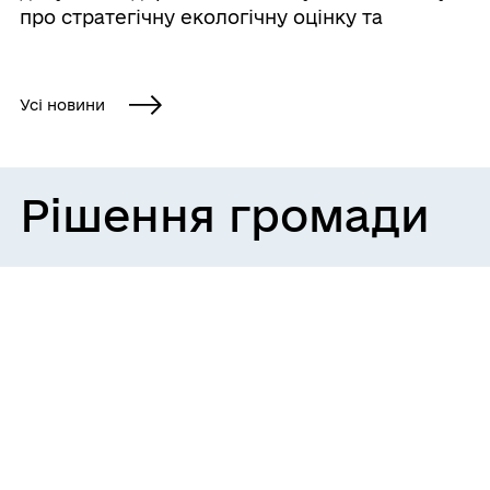
про стратегічну екологічну оцінку та
офіційне повідомлення про початок
процедури розгляду та врахування
пропозицій громадськості у проекті
Усі новини
містобудівної документації...
Рішення громади
24/07/2026
Про затвердження актів Комісії з
визначення та відшкодування
Костянтинівській сільській раді
збитків, заподіяних внаслідок
використання земельних ділянок з