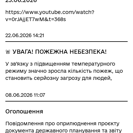
23.06.2026
https://www.youtube.com/watch?
v=0rJAjjET7wM&t=368s
22.06.2026 14:21
🚨 УВАГА! ПОЖЕЖНА НЕБЕЗПЕКА!
У зв’язку з підвищенням температурного
режиму значно зросла кількість пожеж, що
становить серйозну загрозу для людей,
майна та довкілля. У зв’язку з цим
закликаємо власників земельних ділянок,
08.06.2026 11:07
домоволодінь, сільськогосподарських
підприємств та...
Оголошення
Повідомлення про оприлюднення проєкту
документа державного планування та звіту