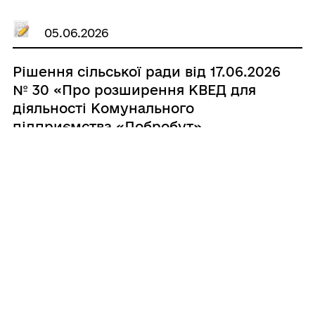
05.06.2026
Рішення сільської ради від 17.06.2026
№ 30 «Про розширення КВЕД для
діяльності Комунального
підприємства «Добробут»
Костянтинівської сільської ради»
05.06.2026
Рішення сільської ради від 17.06.2026
№ 29 «Про внесення змін до
рішення Костянтинівської сільської
ради № 10 від 17.11.2023 «Про
затвердження структури та штатної