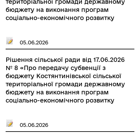
територіальної громади державному
бюджету на виконання програм
соціально-економічного розвитку
регіонів, 3 прикордонному загону
імені Героя України полковника
Євгенія Пікуса Державної
05.06.2026
прикордонної служби України
(військова частина 9938)»
Рішення сільської ради від 17.06.2026
№ 8 «Про передачу субвенції з
бюджету Костянтинівської сільської
територіальної громади державному
бюджету на виконання програм
соціально-економічного розвитку
регіонів, військовій частині А5025»
05.06.2026