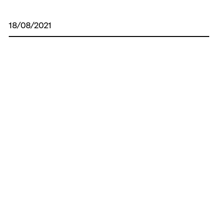
18/08/2021
Початок громадського обговорення звіту
з оцінки впливу на довкілля
27/02/2026
Інформація про виконання бюджету
Костянтинівської сільської
територіальної громади за 2025 рік.
Усі новини