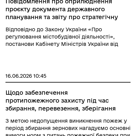
Повідомлення про оприлюднення
проєкту документа державного
планування та звіту про стратегічну
екологічну оцінку та офіційне
Відповідно до Закону України «Про
повідомлення про початок
регулювання містобудівної діяльності»,
процедури розгляду та врахування
постанови Кабінету Міністрів України від
пропозицій громадськості у проекті
25.05.2011 року № 555 «Про затвердження
містобудівної документації
Порядку проведення громадських слухань
щодо врахування громадських інтересів під
ча ...
16.06.2026 10:45
Щодо забезпечення
протипожежного захисту під час
збирання, перевезення, зберігання
та переробки нового врожаю
З метою недопущення виникнення пожеж у
період збирання зернових нагадуємо основні
вимоги норм з питань пожежної безпеки при