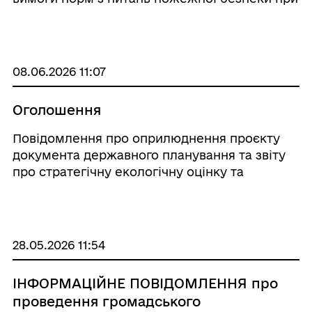
збиранні врожаю: • до початку та на весь
період збирання врожаю вся збиральна
техніка, агрегати та автомобілі повинні бути
...
08.06.2026 11:07
Оголошення
Повідомлення про оприлюднення проєкту
документа державного планування та звіту
про стратегічну екологічну оцінку та
офіційне повідомлення про початок
процедури розгляду та врахування
пропозицій громадськості у проекті
містобудівної документації ...
28.05.2026 11:54
ІНФОРМАЦІЙНЕ ПОВІДОМЛЕННЯ про
проведення громадського