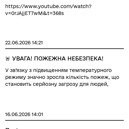
https://www.youtube.com/watch?
v=0rJAjjET7wM&t=368s
22.06.2026 14:21
🚨 УВАГА! ПОЖЕЖНА НЕБЕЗПЕКА!
У зв’язку з підвищенням температурного
режиму значно зросла кількість пожеж, що
становить серйозну загрозу для людей,
майна та довкілля. У зв’язку з цим
закликаємо власників земельних ділянок,
домоволодінь, сільськогосподарських
підприємств та ...
16.06.2026 14:01