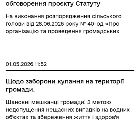
обговорення проєкту Статуту
Костянтинівської територіальної
На виконання розпорядження сільського
громади
голови від 28.06.2026 року № 40-од «Про
організацію та проведення громадських
слухань та громадського обговорення
проєкту Статуту Костянтинівської
територіальної громади» Костянтинівська
сільська рада інфо ...
01.05.2026 11:52
Щодо заборони купання на території
громади.
Шановні мешканці громади! З метою
недопущення нещасних випадків на водних
об’єктах та збереження життя і здоров’я
громадян повідомляємо, що на території
громади відсутні офіційно визначені та
облаштовані місця масового відпочинку