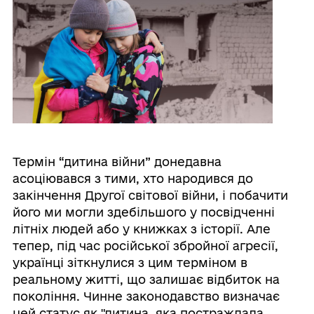
Термін “дитина війни” донедавна
асоціювався з тими, хто народився до
закінчення Другої світової війни, і побачити
його ми могли здебільшого у посвідченні
літніх людей або у книжках з історії. Але
тепер, під час російської збройної агресії,
українці зіткнулися з цим терміном в
реальному житті, що залишає відбиток на
покоління. Чинне законодавство визначає
цей статус як "дитина, яка постраждала