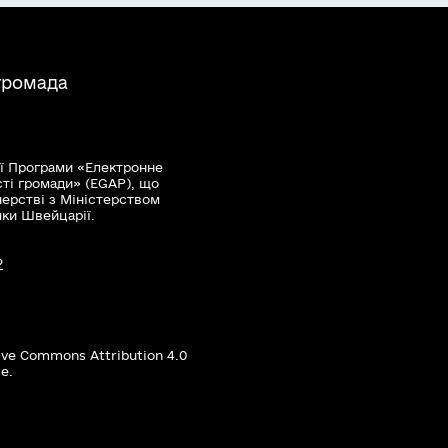
громада
ї Програми «Електронне
сті громади» (EGAP), що
нерстві з Міністерством
мки Швейцарії.
?
ive Commons Attribution 4.0
е.