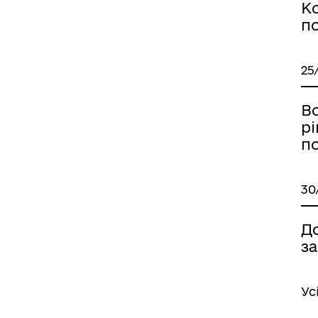
Ко
по
25
В
рі
п
30
Д
за
Ус