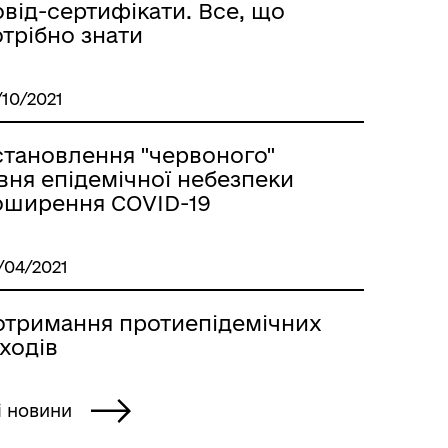
від-сертифікати. Все, що
трібно знати
/10/2021
становлення "червоного"
вня епідемічної небезпеки
оширення COVID-19
/04/2021
отримання протиепідемічних
ходів
і новини