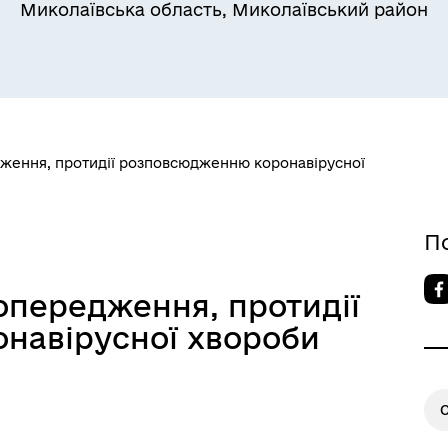
Миколаївська область, Миколаївський район
дження, протидії розповсюдженню коронавірусної
П
опередження, протидії
навірусної хвороби