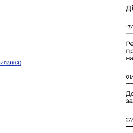
Д
17
Р
п
на
силання)
01
Д
з
27