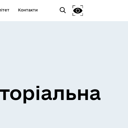
ітет
Контакти
торіальна