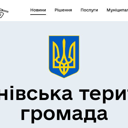
Новини
Рішення
Послуги
Муніципал
нівська тери
громада