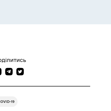
оділитись
COVID-19