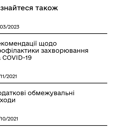
ізнайтеся також
/03/2023
екомендації щодо
рофілактики захворювання
 COVID-19
/11/2021
одаткові обмежувальні
аходи
/10/2021